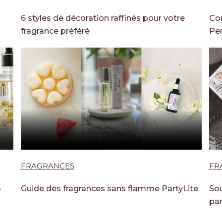
6 styles de décoration raffinés pour votre
Com
fragrance préféré
Per
FRAGRANCES
FR
a
Guide des fragrances sans flamme PartyLite
Sou
pa