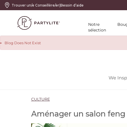
|
Trouver un/e Conseillère/er
Besoin d’aide
Notre
Boug
sélection
Blog Does Not Exist
We Insp
CULTURE
Aménager un salon feng 