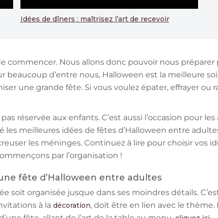
Idées de dîners : maîtrisez l’art de recevoir
de commencer. Nous allons donc pouvoir nous préparer po
ur beaucoup d’entre nous, Halloween est la meilleure soi
er une grande fête. Si vous voulez épater, effrayer ou rav
pas réservée aux enfants. C’est aussi l’occasion pour les 
é les meilleures idées de fêtes d’Halloween entre adulte
reuser les méninges. Continuez à lire pour choisir vos i
 commençons par l’organisation !
ne fête d’Halloween entre adultes
irée soit organisée jusque dans ses moindres détails. C’e
nvitations à la
, doit être en lien avec le thème
décoration
 d’une fête, allant de l’art de la table au menu,
.