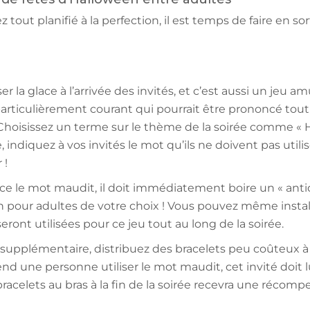
out planifié à la perfection, il est temps de faire en sor
ser la glace à l’arrivée des invités, et c’est aussi un jeu 
articulièrement courant qui pourrait être prononcé tout 
oisissez un terme sur le thème de la soirée comme « H
e, indiquez à vos invités le mot qu’ils ne doivent pas uti
 !
nce le mot maudit, il doit immédiatement boire un « antid
on pour adultes de votre choix ! Vous pouvez même insta
eront utilisées pour ce jeu tout au long de la soirée.
upplémentaire, distribuez des bracelets peu coûteux à t
end une personne utiliser le mot maudit, cet invité doit l
bracelets au bras à la fin de la soirée recevra une récomp