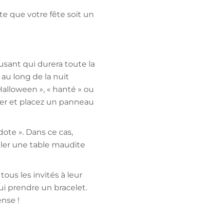
te que votre fête soit un
amusant qui durera toute la
au long de la nuit
alloween », « hanté » ou
liser et placez un panneau
ote ». Dans ce cas,
ller une table maudite
ous les invités à leur
ui prendre un bracelet.
ense !