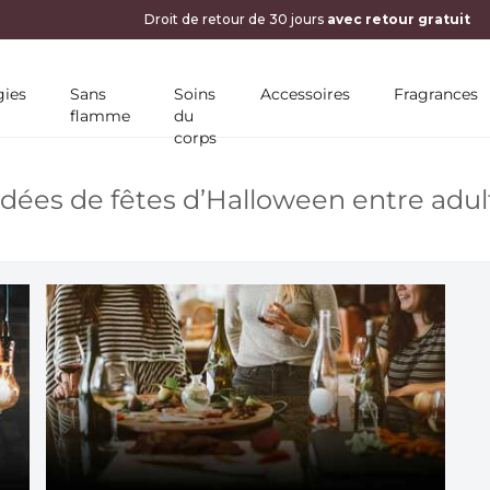
10 % DE RÉDUCTION SUR VOTRE PREMIÈRE COMMAN
ies
Sans
Soins
Accessoires
Fragrances
flamme
du
corps
 idées de fêtes d’Halloween entre adul