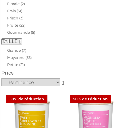
Florale (2)
Frais (31)
Frisch (3)
Fruité (22)
Gourmande (5)
TAILLE
Grande (7)
Moyenne (35)
Petite (21)
Price
50% de réduction
50% de réduction
AJOUTER AU PANIER
AJOUTER AU PANIER
Pot à bougie Fresh Home
Pot à bougie Fresh Home
Sweet Amberwood &
Magnolia & White Patchouli
Jasmine
CHF 16.48
CHF 32.95
CHF 16.48
CHF 32.95