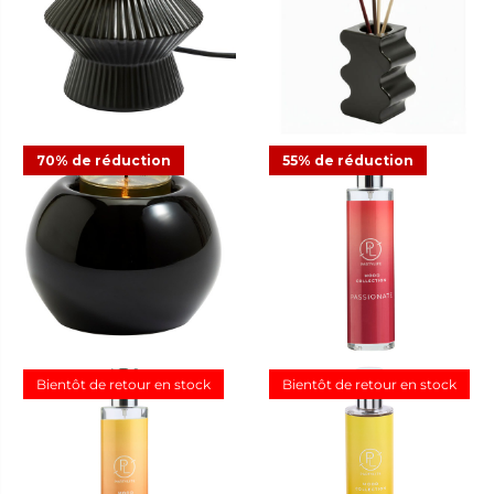
CHF 16.48
CHF 32.95
CHF 16.48
CHF 32.95
Offre
Offre
AJOUTER AU PANIER
AJOUTER AU PANIER
70% de réduction
55% de réduction
Diffuseur électrique
Porte-bougie à
ScentGlow® Pinstripes noir
réchaud/SmartScents Curvy
noir
CHF 27.00
CHF 89.00
CHF 12.23
CHF 34.95
Offre
Offre
1
AJOUTER AU PANIER
AJOUTER AU PANIER
Bientôt de retour en stock
Bientôt de retour en stock
Porte-bougie à réchaud
Spray d’ambiance Mood
Tranquil Orb
Passionate
CHF 14.99
CHF 49.95
CHF 11.23
CHF 24.95
Offre
Offre