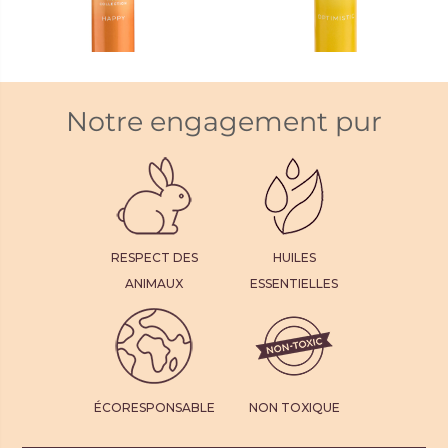
1
Notre engagement pur
Spray d’ambiance Mood
Spray d’ambiance Mood
Happy
Optimistic
CHF 24.95
CHF 24.95
2
2
RESPECT DES
HUILES
ANIMAUX
ESSENTIELLES
ÉCORESPONSABLE
NON TOXIQUE