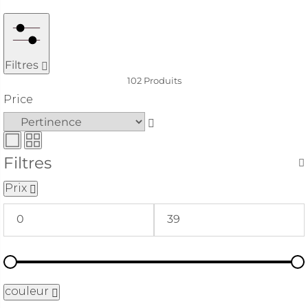
le style qui vous correspond le mieux, nous vous
accompagnons pour trouver la fragrance idéale et le
format parfait afin de sublimer votre intérieur avec
PartyLite.
Filtres
102
Produits
Price
Filtres
Prix
couleur