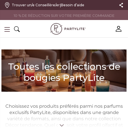
|
Trouver un/e Conseillère/er
Besoin d’aide
10 % DE RÉDUCTION SUR VOTRE PREMIÈRE COMMANDE
Toutes les collections de
bougies PartyLite
Choisissez vos produits préférés parmi nos parfums
exclusifs PartyLite, disponibles dans une grande
variété de formats, ainsi que dans notre collection
Décor tendance. Quel que soit votre profil olfactif et