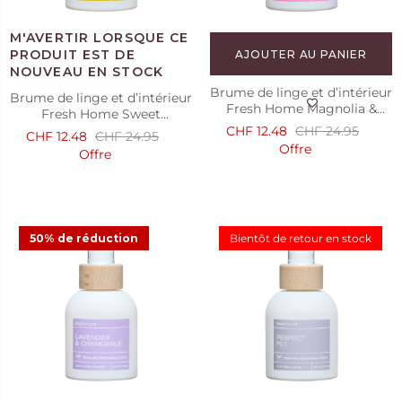
AJOUTER AU PANIER
Brume de linge et d’intérieur
Brume de linge et d’intérieur
Fresh Home Magnolia &
Fresh Home Sweet
White Patchouli
Amberwood & Jasmine
CHF 12.48
CHF 24.95
CHF 12.48
CHF 24.95
Offre
Offre
50% de réduction
Bientôt de retour en stock