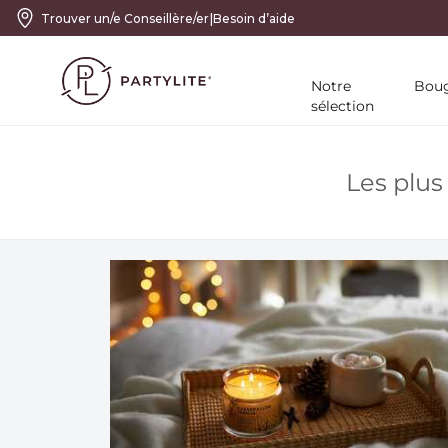
|
Trouver un/e Conseillère/er
Besoin d’aide
Notre
Boug
sélection
Les plus