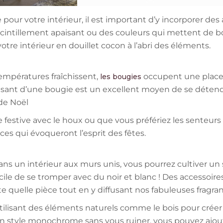
pour votre intérieur, il est important d’y incorporer des 
u scintillement apaisant ou des couleurs qui mettent d
otre intérieur en douillet cocon à l’abri des éléments.
empératures fraîchissent,
occupent une place c
les bougies
isant d’une bougie est un excellent moyen de se détendr
s de Noël
festive avec le houx ou que vous préfériez les senteur
nces qui évoqueront l’esprit des fêtes.
s un intérieur aux murs unis, vous pourrez cultiver un 
ficile de se tromper avec du noir et blanc ! Des acces
 quelle pièce tout en y diffusant nos fabuleuses fragran
lisant des éléments naturels comme le bois pour créer 
un style monochrome sans vous ruiner, vous pouvez ajouter