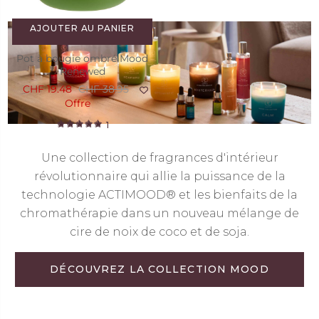
AJOUTER AU PANIER
Pot à bougie ombré Mood
Renewed
CHF 19.48
CHF 38.95
Offre
1
Une collection de fragrances d'intérieur
révolutionnaire qui allie la puissance de la
technologie ACTIMOOD® et les bienfaits de la
chromathérapie dans un nouveau mélange de
cire de noix de coco et de soja.
DÉCOUVREZ LA COLLECTION MOOD