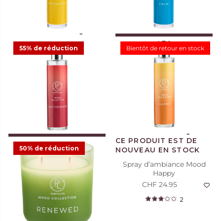
2
1
AJOUTER AU PANIER
55% de réduction
Bientôt de retour en stock
Spray d’ambiance Mood
Spray d’ambiance Mood
Calm
Optimistic
CHF 12.50
CHF 24.95
CHF 24.95
Offre
2
3
AJOUTER AU PANIER
50% de réduction
Spray d’ambiance Mood
Spray d’ambiance Mood
Passionate
Happy
CHF 11.23
CHF 24.95
CHF 24.95
Offre
2
1