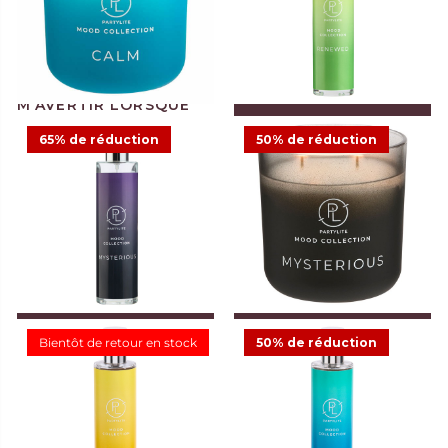
CHF 38.95
CHF 19.48
CHF 38.95
Offre
1
2
AJOUTER AU PANIER
65% de réduction
50% de réduction
Spray d’ambiance Mood
Pot à bougie ombré Mood
Renewed
Calm
CHF 12.50
CHF 24.95
CHF 19.48
CHF 38.95
Offre
Offre
1
5
AJOUTER AU PANIER
AJOUTER AU PANIER
Bientôt de retour en stock
50% de réduction
Spray d’ambiance Mood
Pot à bougie ombré Mood
Mysterious
Mysterious
CHF 8.73
CHF 24.95
CHF 19.48
CHF 38.95
Offre
Offre