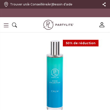
|
Trouver un/e Conseillère/er
Besoin d’aide
10 % DE RÉDUCTION SUR VOTRE PREMIÈRE COMMANDE
50% de réduction