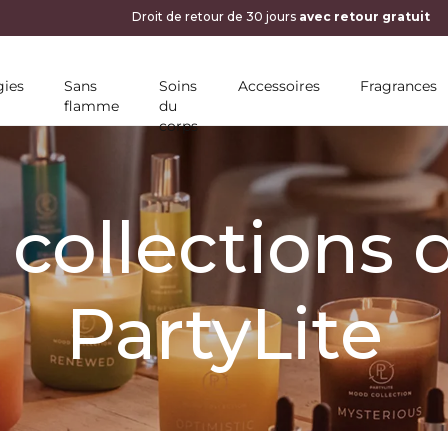
ies
Sans
Soins
Accessoires
Fragrances
flamme
du
corps
 collections
PartyLite