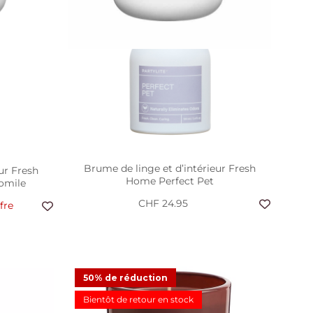
Brume de linge et d’intérieur Fresh
ur Fresh
Home Perfect Pet
omile
CHF 24.95
fre
fragrance
50% de réduction
PartyLite
Bientôt de retour en stock
fre