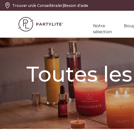
|
Trouver un/e Conseillère/er
Besoin d’aide
Notre
Boug
sélection
Toutes les