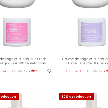
e linge et d’intérieur Fresh
Brume de linge et d’intérie
agnolia & White Patchouli
Home Lavender & Cham
12.48
CHF 24.95
Offre
CHF 12.50
CHF 24.95
Of
 pour diffuseur de fragrance
Recharge pour diffuseur de 
réduction
50% de réduction
ent Smart Home by PartyLite
intelligent Smart Home by 
Mood Renewed
Mood Mysterious
9.48
CHF 18.95
Offre
CHF 9.48
CHF 18.95
Of