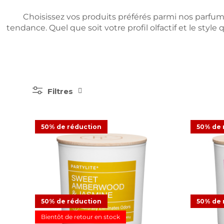
Choisissez vos produits préférés parmi nos parfums
tendance. Quel que soit votre profil olfactif et le sty
Filtres
Pot à bougie Fresh Home Sweet
Pot à bo
50% de réduction
50% de 
Amberwood & Jasmine
CHF 16.48
CHF 32.95
Offre
CHF 
50% de réduction
50% de 
Bientôt de retour en stock