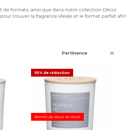
é de formats, ainsi que dans notre collection Décor
ur trouver la fragrance idéale et le format parfait afin
avender &
50% de réduction
fre
Pot à bougie Fresh Home Perfect Pet
Bientôt de retour en stock
CHF 16.48
CHF 32.95
Offre