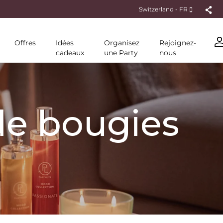
Switzerland - FR
Offres
Idées
Organisez
Rejoignez-
cadeaux
une Party
nous
 de bougies