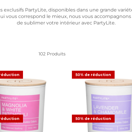
 exclusifs PartyLite, disponibles dans une grande variét
le qui vous correspond le mieux, nous vous accompagnons po
de sublimer votre intérieur avec PartyLite.
102
Produits
ugie Fresh Home Magnolia &
Pot à bougie Fresh Home L
réduction
50% de réduction
White Patchouli
Chamomile
16.48
CHF 32.95
Offre
CHF 16.48
CHF 32.95
Of
réduction
50% de réduction