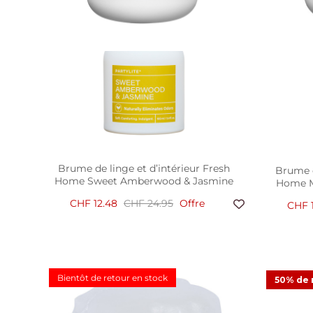
Brume de linge et d’intérieur Fresh
Brume d
Home Sweet Amberwood & Jasmine
Home M
CHF 12.48
CHF 24.95
Offre
CHF 
Recharge
Bientôt de retour en stock
50% de 
intellig
CHF 