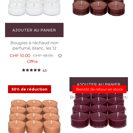
44
AJOUTER AU PANIER
Bougies à réchaud non
parfumé, blanc, les 12
CHF 10.00
CHF 18.95
Offre
45
AJOUTER AU PANIER
50% de réduction
Bientôt de retour en stock
Bougies à réchaud Tamboti
Woods, les 12
CHF 18.95
45