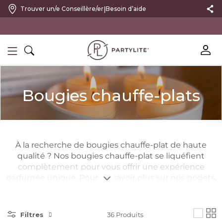
|
Trouver un/e Conseillère/er
Besoin d’aide
10 % DE RÉDUCTION SUR VOTRE PREMIÈRE COMMANDE
Bougies chauffe-plats
À la recherche de bougies chauffe-plat de haute
qualité ? Nos bougies chauffe-plat se liquéfient
complètement pour vous offrir une expérience
parfumée unique. Pour en savoir plus sur nos godets,
cliquez
ici
. Disponibles dans toutes nos fragrances
exclusives, nos bougies chauffe-plat sont les
indispensables des amoureux de PartyLite.
Filtres
36
Produits