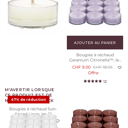
AJOUTER AU PANIER
Bougies à réchaud
Geranium Citronella™, les
12
CHF 9.00
CHF 18.95
Offre
12
47% de réduction
Bougies à réchaud Sun-
Kissed Linen, les 12
CHF 18.95