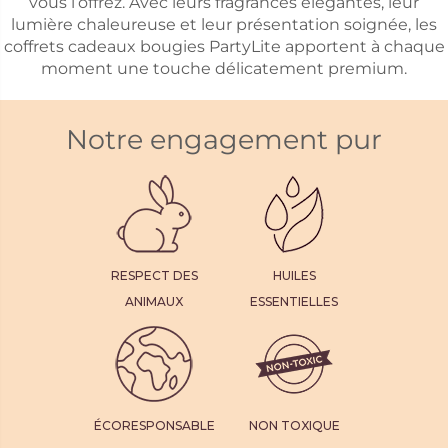
vous l’offrez. Avec leurs fragrances élégantes, leur
lumière chaleureuse et leur présentation soignée, les
coffrets cadeaux bougies PartyLite apportent à chaque
moment une touche délicatement premium.
Notre engagement pur
RESPECT DES
HUILES
ANIMAUX
ESSENTIELLES
ÉCORESPONSABLE
NON TOXIQUE