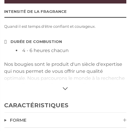
INTENSITÉ DE LA FRAGRANCE
Quand il est temps d'être confiant et courageux.
DURÉE DE COMBUSTION
4 - 6 heures chacun
Nos bougies sont le produit d'un siècle d'expertise
qui nous permet de vous offrir une qualité
optimale. Nous parcourons le monde à la recherche
des meilleurs ingrédients et travaillons avec des
parfumeurs de renommée internationale pour
développer nos fragrances. Profitez de la différence
CARACTÉRISTIQUES
PartyLite ! Détails : La forme de la coupelle permet à
la cire de se liquéfier par le centre. Un design
FORME
exclusif et une combustion optimale et sûre durant
4 à 6 heures. Avec Fig Fatale, découvrez l'irrésistible