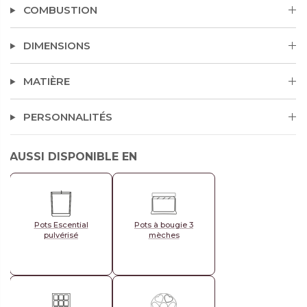
fusion entre la figue et le jasmin, alliée à de douces
COMBUSTION
épices et à des fruits suaves.
DIMENSIONS
MATIÈRE
PERSONNALITÉS
AUSSI DISPONIBLE EN
Pots Escential
Pots à bougie 3
pulvérisé
mèches