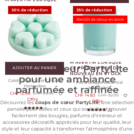
AJOUTER AU PANIER
50% de réduction
55% de réduction
Bougies à réchaud Tamboti
Pot à bougie Escential Fig
Bientôt de retour en stock
Woods, les 12
Fatale
CHF 9.48
CHF 18.95
CHF 16.48
CHF 32.95
Offre
Offre
45
9
Coups de cœur PartyLite
AJOUTER AU PANIER
pour une ambiance
Galets Cœur Scent Plus®
Pot à bougie Escential
Honeydew
parfumée et raffinée
Honeydew
CHF 12.98
CHF 25.95
CHF 14.83
CHF 32.95
Offre
Offre
Découvrez les
coups de cœur PartyLite
, une sélection
1
pensée pour celles et ceux qui souhaitent trouver
22
facilement des bougies, parfums d’intérieur et
accessoires décoratifs appréciés pour leur qualité, leur
style et leur capacité à transformer l’atmosphère d’une