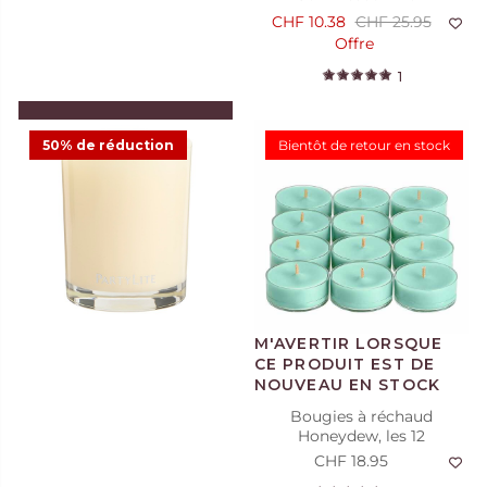
CHF 10.38
CHF 25.95
Offre
1
AJOUTER AU PANIER
50% de réduction
Bientôt de retour en stock
Crème pour les mains
Marshmallow Vanilla
CHF 7.48
CHF 14.95
Offre
1
Bougies à réchaud
Honeydew, les 12
CHF 18.95