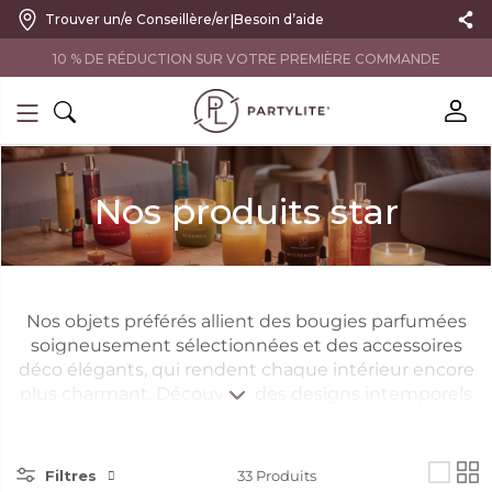
|
Trouver un/e Conseillère/er
Besoin d’aide
10 % DE RÉDUCTION SUR VOTRE PREMIÈRE COMMANDE
Nos produits star
Nos objets préférés allient des bougies parfumées
soigneusement sélectionnées et des accessoires
déco élégants, qui rendent chaque intérieur encore
plus charmant. Découvrez des designs intemporels
et des parfums uniques pour de véritables moments
de bien-être.
Filtres
33
Produits