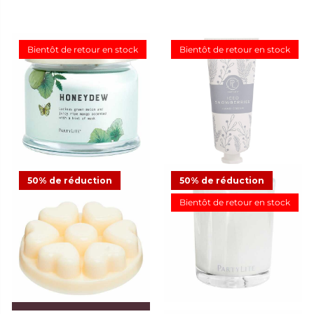
Bientôt de retour en stock
Bientôt de retour en stock
Pot à bougie 3 mèches
Crème pour les mains Iced
Honeydew
Snowberries™
CHF 44.95
CHF 14.95
26
1
50% de réduction
50% de réduction
Bientôt de retour en stock
Pot à bougie Escential Iced
Snowberries™
CHF 16.48
CHF 32.95
Offre
23