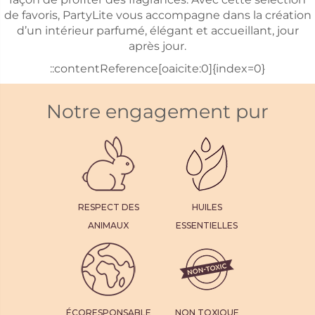
de favoris, PartyLite vous accompagne dans la création
d’un intérieur parfumé, élégant et accueillant, jour
après jour.
::contentReference[oaicite:0]{index=0}
Notre engagement pur
RESPECT DES
HUILES
ANIMAUX
ESSENTIELLES
ÉCORESPONSABLE
NON TOXIQUE