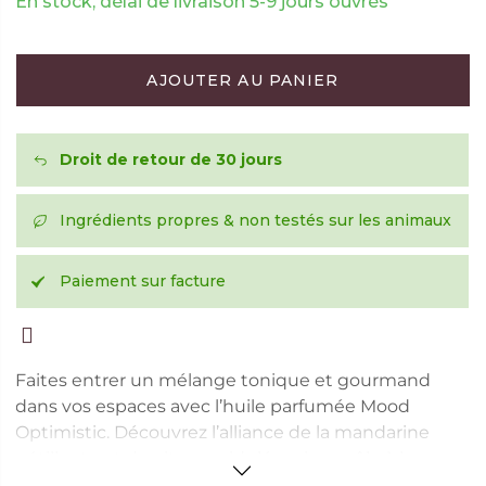
En stock, délai de livraison 5-9 jours ouvrés
AJOUTER AU PANIER
Droit de retour de 30 jours
Ingrédients propres & non testés sur les animaux
Paiement sur facture
Faites entrer un mélange tonique et gourmand
dans vos espaces avec l’huile parfumée Mood
Optimistic. Découvrez l’alliance de la mandarine
pétillante et du citron acidulé, qui se mêle à la
fraîcheur tropicale des feuilles de palmier perlées