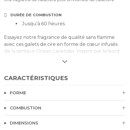
DURÉE DE COMBUSTION
Jusqu'à 60 heures
Essayez notre fragrance de qualité sans flamme
avec ces galets de cire en forme de cœur infusés
de la senteur Ocean Lavender. Inspiré par le bord
de mer, une brise légère révèle des notes marines
et des vagues de lavande reposant sur des notes
chaudes d’ambre salé.
CARACTÉRISTIQUES
FORME
COMBUSTION
DIMENSIONS