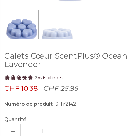
Galets Cœur ScentPlus® Ocean
Lavender
2
Avis clients
CHF 10.38
CHF 25.95
Numéro de produit:
SHY2142
Quantité
–
+