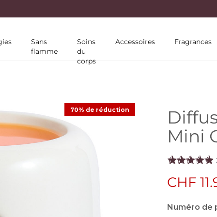
10 % DE RÉDUCTION SUR VOTRE PREMIÈRE COMMAN
ies
Sans
Soins
Accessoires
Fragrances
flamme
du
corps
70% de réduction
Diffu
Mini 
CHF 11.
Numéro de p