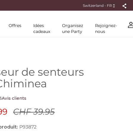
DE
Switzerland - FR
Offres
Idées
Organisez
Rejoignez-
cadeaux
une Party
nous
seur de senteurs
Chiminea
3
Avis clients
99
CHF 39.95
roduit:
P93872