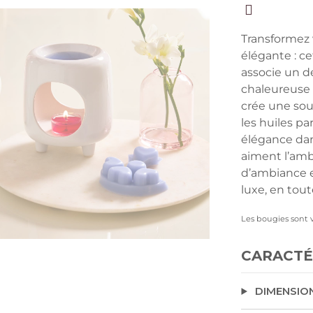
Transformez 
élégante : ce
associe un d
chaleureuse 
crée une sour
les huiles p
élégance dans
aiment l’amb
d’ambiance e
luxe, en tout
Les bougies sont
CARACTÉ
DIMENSIO