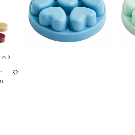
ies à
e
ts