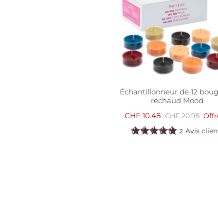
Échantillonneur de 12 boug
réchaud Mood
CHF 10.48
CHF 20.95
Offr
Avis clien
2