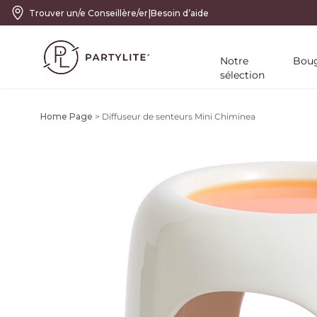
|
Trouver un/e Conseillère/er
Besoin d’aide
Notre
Boug
sélection
Home Page
>
Diffuseur de senteurs Mini Chiminea