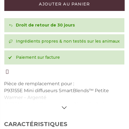
AJOUTER AU PANIER
Droit de retour de 30 jours
Ingrédients propres & non testés sur les animaux
Paiement sur facture
Pièce de remplacement pour :
P93155E Mini diffuseurs SmartBlends™ Petite
Warmer – Argenté
P93156E Mini diffuseurs SmartBlends™ Petite
Warmer – Doré
CARACTÉRISTIQUES
Les bougies sont vendues séparément.