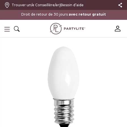
|
Trouver un/e Conseillère/er
Besoin d’aide
Droit de retour de 30 jours
avec retour gratuit