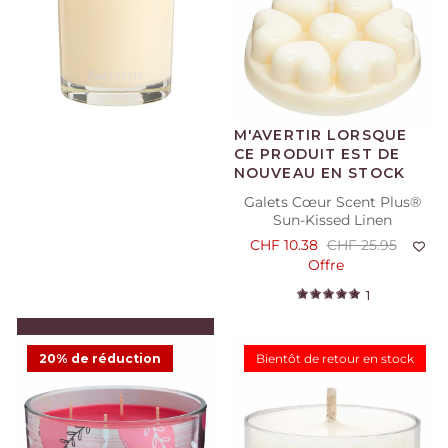
Blossom, les 12
CHF 18.95
20
Galets Cœur Scent Plus®
Sun-Kissed Linen
CHF 10.38
CHF 25.95
Offre
1
AJOUTER AU PANIER
20% de réduction
Bientôt de retour en stock
Pot à bougie Escential Sun-
Kissed Linen
CHF 16.48
CHF 32.95