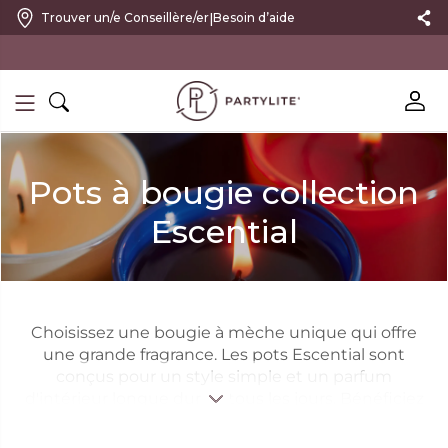
|
Trouver un/e Conseillère/er
Besoin d’aide
10 % DE RÉDUCTION SUR VOTRE PREMIÈRE COMMANDE
Pots à bougie collection
Escential
Choisissez une bougie à mèche unique qui offre
une grande fragrance. Les pots Escential sont
conçus pour un style simple et un parfum
d'intérieur longue durée, tous les jours. Bénéficiez
d'une cire colorée assortie à la senteur et d'un pot
en verre chic orné de notre logo PartyLite.