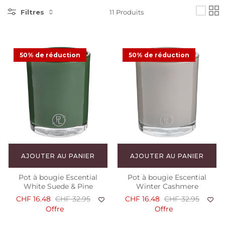
Filtres
11
Produits
50% de réduction
50% de réduction
AJOUTER AU PANIER
AJOUTER AU PANIER
Pot à bougie Escential
Pot à bougie Escential
White Suede & Pine
Winter Cashmere
CHF 16.48
CHF 32.95
CHF 16.48
CHF 32.95
Offre
Offre